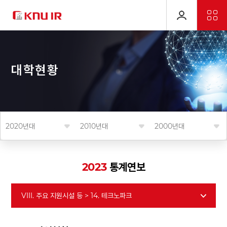
대
학
현
황
2020년대
2010년대
2000년대
2023
통계연보
VIII. 주요 지원시설 등 > 14. 테크노파크