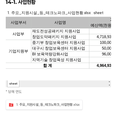
14-1. 사업현황
* 당해 연도
1. 주요_지원시설_등_테크노파크_사업현황.xlsx