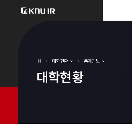
분류
하위분류
대
학
현
황
통계연보
대
학
현
황