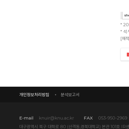
* 2
* 
[재적
개인정보처리방침
분석보고서
E-mail
knuir@knu.ac.kr
FAX
053-950-2969
대구광역시 북구 대학로 80 (산격동,경북대학교) 본관 101호 IR