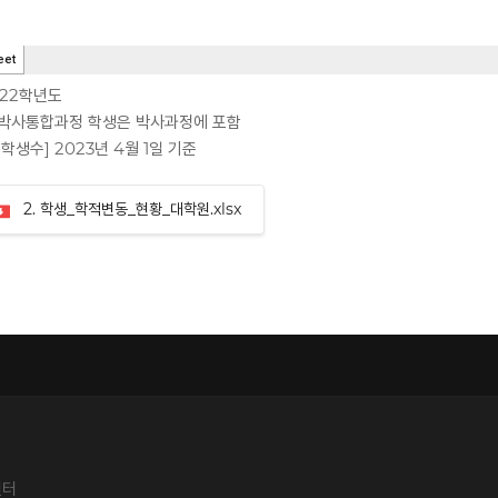
022학년도
석·박사통합과정 학생은 박사과정에 포함
학생수] 2023년 4월 1일 기준
2. 학생_학적변동_현황_대학원.xlsx
센터