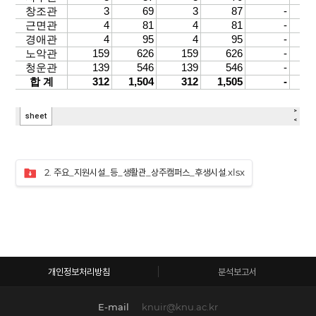
2. 주요_지원시설_등_생활관_상주캠퍼스_후생시설.xlsx
개인정보처리방침
분석보고서
E-mail
knuir@knu.ac.kr