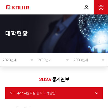
대
학
현
황
2020년대
2010년대
2000년대
2023
통계연보
VIII. 주요 지원시설 등 > 3. 생활관