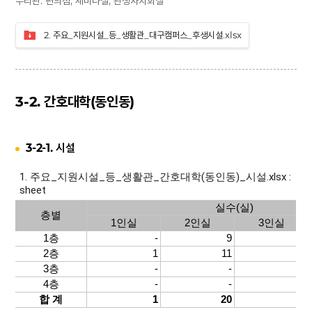
누리관: 편의점, 세미나실, 관생자치회실
2. 주요_지원시설_등_생활관_대구캠퍼스_후생시설.xlsx
3-2. 간호대학(동인동)
3-2-1. 시설