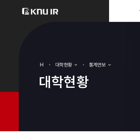
분류
하위분류
대
학
현
황
통계연보
대
학
현
황