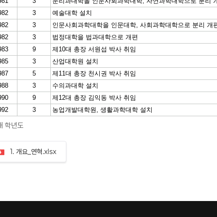
해 학년도
1. 개요_연혁.xlsx