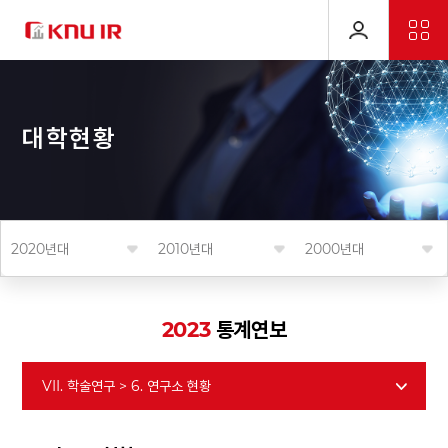
대
학
현
황
2020년대
2010년대
2000년대
2023
통계연보
VII. 학술연구 > 6. 연구소 현황