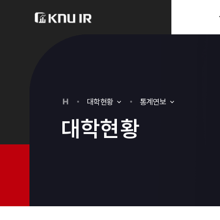
분류
하위분류
대
학
현
황
통계연보
대
학
현
황