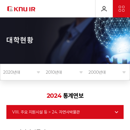
대
학
현
황
2020년대
2010년대
2000년대
2024
통계연보
VIII. 주요 지원시설 등 > 24. 자연사박물관