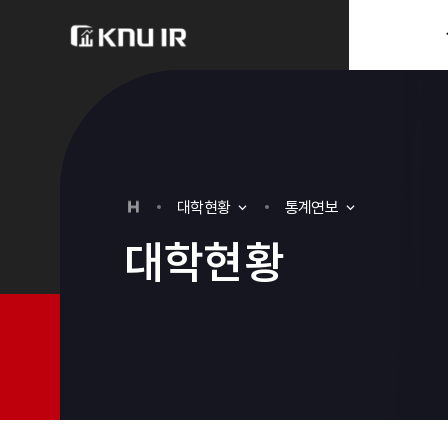
분류
하위분류
대
학
현
황
통계연보
대
학
현
황