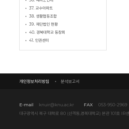
36. 예비군연대
37. 교수아파트
38. 생활협동조합
39. 재단법인 현황
40. 경북대학교 동창회
41. 인권센터
개인정보처리방침
분석보고서
E-mail
knuir@knu.ac.kr
FAX
053-950-2969
대구광역시 북구 대학로 80 (산격동,경북대학교) 본관 101호 IR