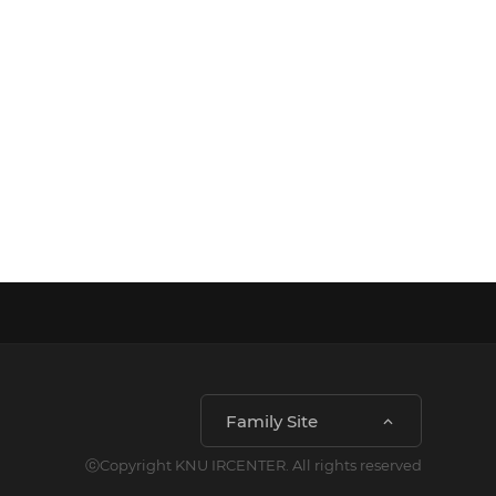
Family Site
ⓒCopyright KNU IRCENTER. All rights reserved