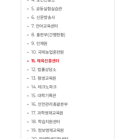
4. 보건진료소
5. 공동실험실습관
6. 신문방송사
7. 언어교육센터
8. 출판부(간행현황)
9. 인재원
10. 국제농업훈련원
11. 체육진흥센터
12. 법률상담소
13. 평생교육원
14. 테크노파크
15. 대학기록관
16. 안전관리총괄본부
17. 과학영재교육원
18. 학습지원센터
19. 정보영재교육원