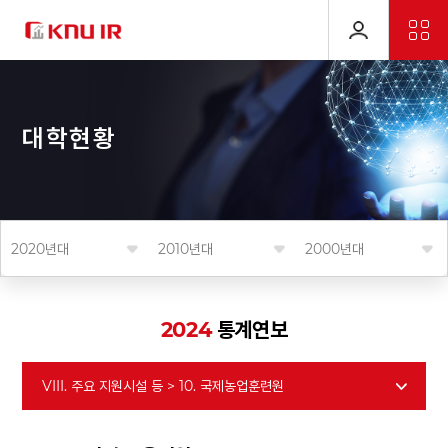
대
학
현
황
2020년대
2010년대
2000년대
2024
통계연보
VIII. 주요 지원시설 등 > 10. 국제농업훈련원