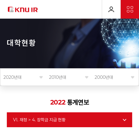
대
학
현
황
2020년대
2010년대
2000년대
2022
통계연보
VI. 재정 > 4. 장학금 지급 현황