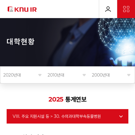
대
학
현
황
2020년대
2010년대
2000년대
2025
통계연보
VIII. 주요 지원시설 등 > 30. 수의과대학부속동물병원