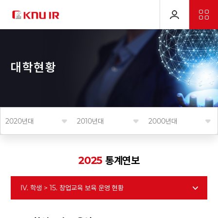
대
학
현
황
2020년대
2010년대
2000년대
2025
통계연보
IV. 학생 > 15. 창업교육 보육 운영 현황