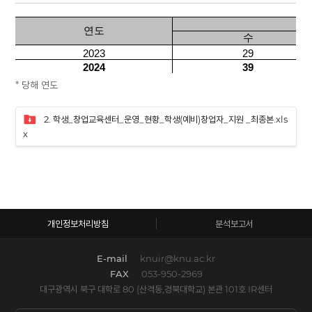
* 당해 연도
2. 학생_창업교육센터_운영_현황_학생(예비)창업자_지원 _최종본.xls
x
개인정보처리방침
분석보고서
E-mail
knuir@knu.ac.kr
FAX
053-950-2969
대구광역시 북구 대학로 80 (산격동,경북대학교) 본관 101호 IR센터