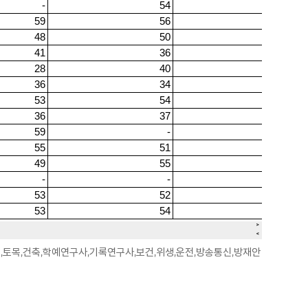
환경,토목,건축,학예연구사,기록연구사,보건,위생,운전,방송통신,방재안