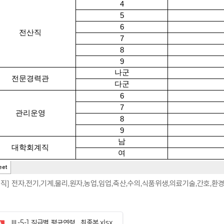
술직] 전자,전기,기계,물리,원자,농업,임업,축산,수의,식품위생,의료기술,간호,
Ⅲ-5-1 직급별 평균연령 _최종본.xlsx