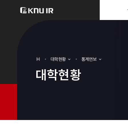
분류
하위분류
대
학
현
황
통계연보
대
학
현
황