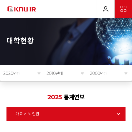
대
학
현
황
2020년대
2010년대
2000년대
2025
통계연보
I. 개요 > 4. 인원