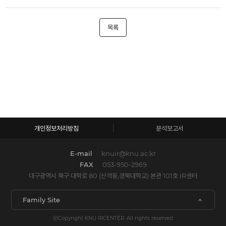
목록
개인정보처리방침
분석보고서
E-mail
knuir@knu.ac.kr
FAX
053-950-2969
대구광역시 북구 대학로 80 (산격동,경북대학교) 본관 101호 IR센터
Family Site
ⓒCopyright KNU IRCENTER. All rights reserved