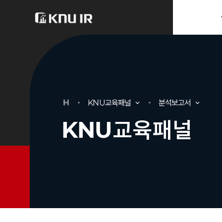
분류
하위분류
KNU
교
육
패
널
분석보고서
KNU
교
육
패
널